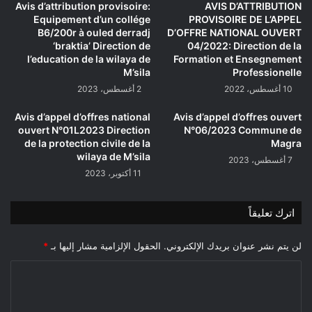
الانساني
Avis d’attribution provisoire:
AVIS D’ATTRIBUTION
لسنة
Equipement d’un collége
PROVISOIRE DE L’APPEL
2023
B6/200r à ouled derradj
D’OFFRE NATIONAL OUVERT
‘braktia’ Direction de
04/2022: Direction de la
l’education de la wilaya de
Formation et Ensegnement
M’sila
Professionelle
10 أغسطس، 2022
2 أغسطس، 2023
Avis d’appel d’offres national
Avis d’appel d’offres ouvert
ouvert N°01L2023 Direction
N°06/2023 Commune de
de la protection civile de la
Magra
wilaya de M’sila
7 أغسطس، 2023
11 أكتوبر، 2023
اترك تعليقاً
لن يتم نشر عنوان بريدك الإلكتروني.
الحقول الإلزامية مشار إليها بـ
*
ا
ل