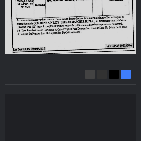
Avis
d'infructuosité
d'offres
national
ouvert
N°01/2023
Commune