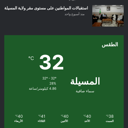
استقبالات المواطنين على مستوى مقر ولاية المسيلة
منذ أسبوع واحد
الطقس
32
℃
المسيلة
32º - 32º
28%
4.86 كيلومتر/ساعة
سماء صافية
40
41
40
40
38
℃
℃
℃
℃
℃
السبت
الأحد
الأثنين
الثلاثاء
الأربعاء