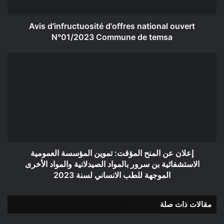
de
temsa
Avis d'infructuosité d'offres national ouvert
N°01/2023 Commune de temsa
إعلان
عن
المنح
المؤقت:
تموين
المؤسسة
العمومية
الاستشفائية
بن
سرور
إعلان عن المنح المؤقت: تموين المؤسسة العمومية
بالمواد
الاستشفائية بن سرور بالمواد الصيدلانية والمواد الأخرى
الصيدلانية
الموجهة للطب الانساني لسنة 2023
والمواد
الأخرى
مقالات ذات صلة
الموجهة
للطب