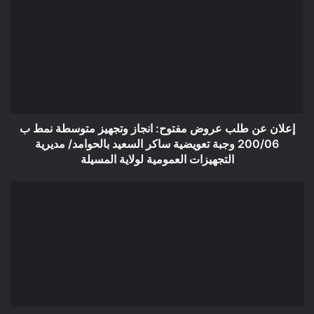
عن
طلب
عروض
مفتوح:
انجاز
وتجهيز
متوسطة
نمط
ب
إعلان عن طلب عروض مفتوح: انجاز وتجهيز متوسطة نمط ب
200/06
200/06 وجبة تعويضية ساكر السعيد بالحوامد/ مديرية
وجبة
التجهيزات العمومية لولاية المسيلة
تعويضية
ساكر
إعلان
السعيد
عن
بالحوامد/
طلب
مديرية
عروض
التجهيزات
ثاني
العمومية
مفتوح
لولاية
بعد
المسيلة
إلغاء
المنح: