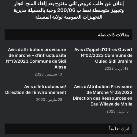
انجاز
إعلان عن طلب عروض ثاني مفتوح بعد إلغاء المنح: انجاز
وتجهيز
وتجهيز متوسطة نمط ب 200/06 وجبة بالمسيلة مديرية
متوسطة
التجهيزات العمومية لولاية المسيلة
نمط
ب
مقالات ذات صلة
200/06
وجبة
بالمسيلة
Avis d’attribution provisoire
Avis d’Appel d’Offres Ouvert
مديرية
de marche + d’infructuosite
N°02/2023 Commune de
التجهيزات
N°13/2023 Commune de Sidi
Ouled Sidi Brahim
العمومية
Aissa
18 أبريل، 2023
لولاية
10 سبتمبر، 2023
المسيلة
Avis d’Infructueuse/
Avis d’Attribution Provisoire
Direction de l’Environnement
de Marche N°03/2023
Direction des Ressources en
28 مارس، 2023
Eau Wilaya de M’sila
5 أبريل، 2023
اترك تعليقاً