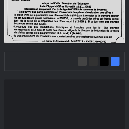
إعلان
عن
طلب
العروض
المفتوح
2023/04
مديرية
التربية