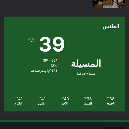
الطقس
39
℃
المسيلة
39º - 33º
12%
1.61 كيلومتر/ساعة
سماء صافية
41
41
40
38
38
℃
℃
℃
℃
℃
الجمعة
السبت
الأحد
الأثنين
الثلاثاء