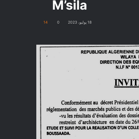
M’sila
18 يوليو، 2023
0
14