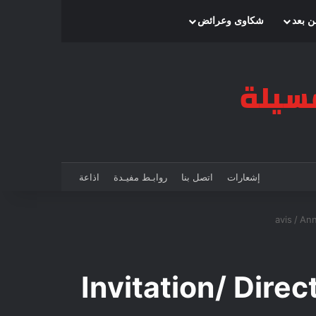
بحث عن
إضافة عمود جانبي
الوضع المظلم
ن بعد
شكاوى وعرائض
إشعارات
اتصل بنا
روابـط مفيـدة
اذاعة
avis
/
An
Invitation/ Dire