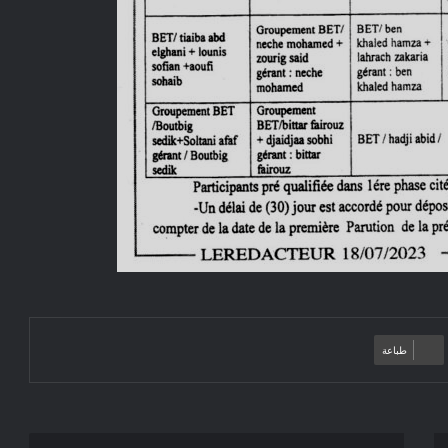
طباعة
دعوة/