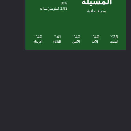
المسيلة
31%
2.93 كيلومتر/ساعة
سماء صافية
40
41
40
40
38
℃
℃
℃
℃
℃
السبت
الأحد
الأثنين
الثلاثاء
الأربعاء